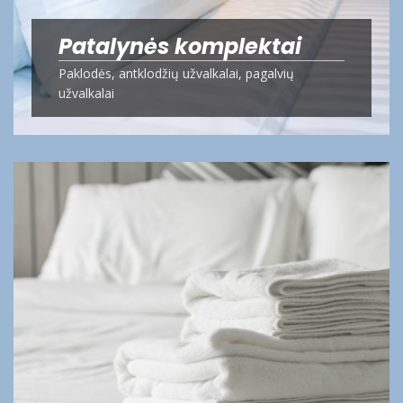
Patalynės komplektai
Paklodės, antklodžių užvalkalai, pagalvių
užvalkalai