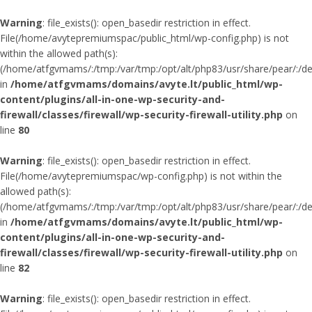
Warning
: file_exists(): open_basedir restriction in effect.
File(/home/avytepremiumspac/public_html/wp-config.php) is not
within the allowed path(s):
(/home/atfgvmams/:/tmp:/var/tmp:/opt/alt/php83/usr/share/pear/:/dev/
in
/home/atfgvmams/domains/avyte.lt/public_html/wp-
content/plugins/all-in-one-wp-security-and-
firewall/classes/firewall/wp-security-firewall-utility.php
on
line
80
Warning
: file_exists(): open_basedir restriction in effect.
File(/home/avytepremiumspac/wp-config.php) is not within the
allowed path(s):
(/home/atfgvmams/:/tmp:/var/tmp:/opt/alt/php83/usr/share/pear/:/dev/
in
/home/atfgvmams/domains/avyte.lt/public_html/wp-
content/plugins/all-in-one-wp-security-and-
firewall/classes/firewall/wp-security-firewall-utility.php
on
line
82
Warning
: file_exists(): open_basedir restriction in effect.