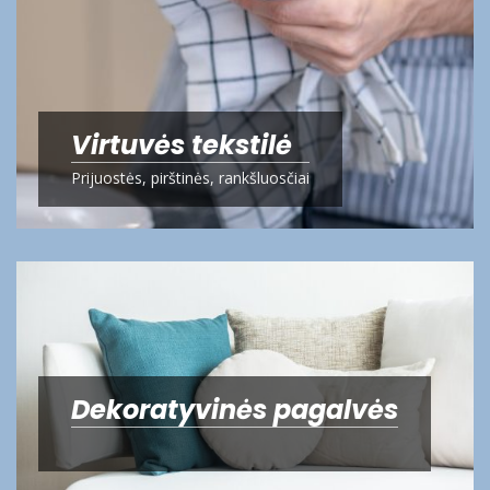
Virtuvės tekstilė
Prijuostės, pirštinės, rankšluosčiai
Dekoratyvinės pagalvės