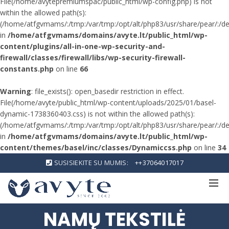
File(/home/avytepremiumspac/public_html/wp-config.php) is not
within the allowed path(s):
(/home/atfgvmams/:/tmp:/var/tmp:/opt/alt/php83/usr/share/pear/:/dev/
in
/home/atfgvmams/domains/avyte.lt/public_html/wp-
content/plugins/all-in-one-wp-security-and-
firewall/classes/firewall/libs/wp-security-firewall-
constants.php
on line
66
Warning
: file_exists(): open_basedir restriction in effect.
File(/home/avyte/public_html/wp-content/uploads/2025/01/basel-
dynamic-1738360403.css) is not within the allowed path(s):
(/home/atfgvmams/:/tmp:/var/tmp:/opt/alt/php83/usr/share/pear/:/dev/
in
/home/atfgvmams/domains/avyte.lt/public_html/wp-
content/themes/basel/inc/classes/Dynamiccss.php
on line
34
SUSISIEKITE SU MUMIS:
++37064017017
NAMŲ TEKSTILĖ