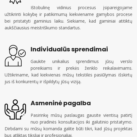
Ištobulinę vidinius procesus įsipareigojame
užtikrinti kokybę ir patikimumą kiekviename gamybos procese
bei pristatyti gaminius laiku. Siekiame, kad gaminiai atitiktų
aukščiausius meistriškumo standartus.
Individualūs sprendimai
Gaukite unikalius sprendimus jūsų verslo
poreikiams ir prekės ženklo reikalavimams.
Užtikriname, kad kiekvienas mūsų tekstilės pasiūlymas išskirtų
jus iš konkurentų ir išpildytų jūsų viziją.
Asmeninė pagalba
Pasirinkę mūsų paslaugas gausite vientisą patirtį
nuo pradinės konsultacijos iki galutinio pristatymo.
Dirbdami su mūsų komanda galite būti tikri, kad jūsų projektas
bus atliktas tiksliai ir profesionaliai.