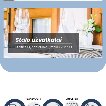
Stalo užvalkalai
Staltiesės, servetėlės, įrankių kišenės