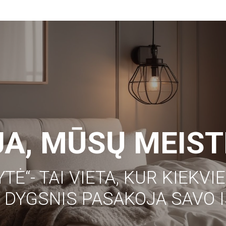
IJA, MŪSŲ MEIS
YTĖ“- TAI VIETA, KUR KIEKVI
 DYGSNIS PASAKOJA SAVO I