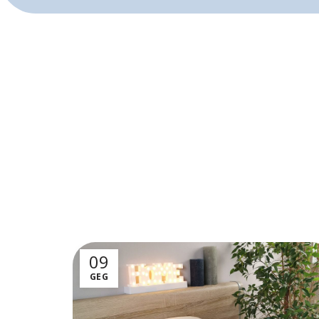
09
GEG