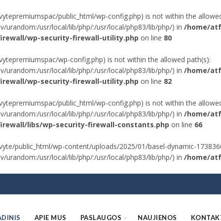
me/avytepremiumspac/public_html/wp-config.php) is not within the allowed
urandom:/usr/local/lib/php/:/usr/local/php83/lib/php/) in
/home/atf
rewall/wp-security-firewall-utility.php
on line
80
me/avytepremiumspac/wp-config.php) is not within the allowed path(s):
urandom:/usr/local/lib/php/:/usr/local/php83/lib/php/) in
/home/atf
rewall/wp-security-firewall-utility.php
on line
82
me/avytepremiumspac/public_html/wp-config.php) is not within the allowed
urandom:/usr/local/lib/php/:/usr/local/php83/lib/php/) in
/home/atf
irewall/libs/wp-security-firewall-constants.php
on line
66
ome/avyte/public_html/wp-content/uploads/2025/01/basel-dynamic-1738360
urandom:/usr/local/lib/php/:/usr/local/php83/lib/php/) in
/home/atf
ADINIS
APIE MUS
PASLAUGOS
NAUJIENOS
KONTAK