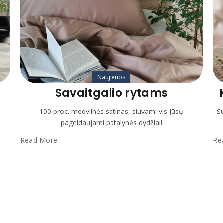
Naujienos
Savaitgalio rytams
S
100 proc. medvilnės satinas, siuvami vis Jūsų
pageidaujami patalynės dydžiai!
Re
Read More