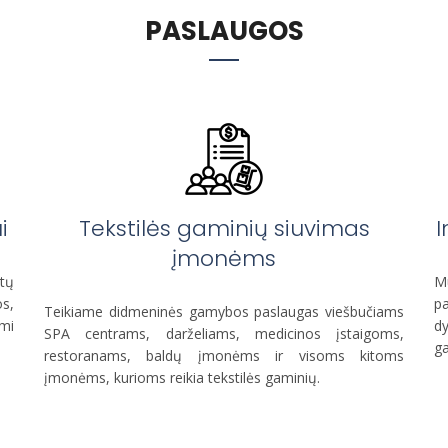
PASLAUGOS
i
Tekstilės gaminių siuvimas
įmonėms
ktų
M
os,
pa
Teikiame didmeninės gamybos paslaugas viešbučiams
ami
dy
SPA centrams, darželiams, medicinos įstaigoms,
ga
restoranams, baldų įmonėms ir visoms kitoms
įmonėms, kurioms reikia tekstilės gaminių.