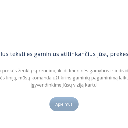
us tekstilės gaminius atitinkančius jūsų prekės 
 prekės ženklų sprendimų iki didmeninės gamybos ir individ
lės liniją, mūsų komanda užtikrins gaminių pagaminimą laiku
Įgyvendinkime Jūsų viziją kartu!
Apie mus