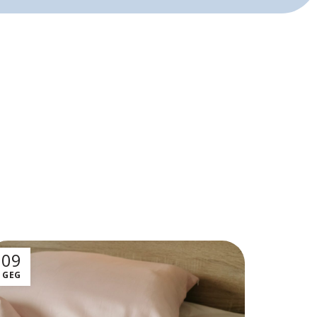
09
GEG