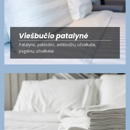
Viešbučio patalynė
Patalynė, paklodės, antklodžių užvalkalai,
pagalvių užvalkalai