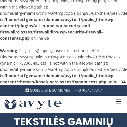
File(/home/avytepremiumspac/public_html/wp-config.php) is not
within the allowed path(s):
(/home/atfgvmams/:/tmp:/var/tmp:/opt/alt/php83/usr/share/pear/:/dev/
in
/home/atfgvmams/domains/avyte.lt/public_html/wp-
content/plugins/all-in-one-wp-security-and-
firewall/classes/firewall/libs/wp-security-firewall-
constants.php
on line
66
Warning
: file_exists(): open_basedir restriction in effect.
File(/home/avyte/public_html/wp-content/uploads/2025/01/basel-
dynamic-1738360403.css) is not within the allowed path(s):
(/home/atfgvmams/:/tmp:/var/tmp:/opt/alt/php83/usr/share/pear/:/dev/
in
/home/atfgvmams/domains/avyte.lt/public_html/wp-
content/themes/basel/inc/classes/Dynamiccss.php
on line
34
SUSISIEKITE SU MUMIS:
++37064017017
TEKSTILĖS GAMINIŲ