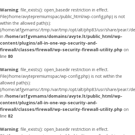
Warning
: file_exists(): open_basedir restriction in effect.
File(/home/avytepremiumspac/public_html/wp-config.php) is not
within the allowed path(s):
(/home/atfgvmams/:/tmp:/var/tmp:/opt/alt/php83/usr/share/pear/:/dev/
in
/home/atfgvmams/domains/avyte.lt/public_html/wp-
content/plugins/all-in-one-wp-security-and-
firewall/classes/firewall/wp-security-firewall-utility.php
on
line
80
Warning
: file_exists(): open_basedir restriction in effect.
File(/home/avytepremiumspac/wp-config.php) is not within the
allowed path(s):
(/home/atfgvmams/:/tmp:/var/tmp:/opt/alt/php83/usr/share/pear/:/dev/
in
/home/atfgvmams/domains/avyte.lt/public_html/wp-
content/plugins/all-in-one-wp-security-and-
firewall/classes/firewall/wp-security-firewall-utility.php
on
line
82
Warning
: file_exists(): open_basedir restriction in effect.