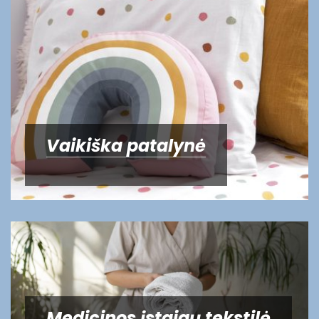
Vaikiška patalynė
Medicinos įstaigų tekstilė