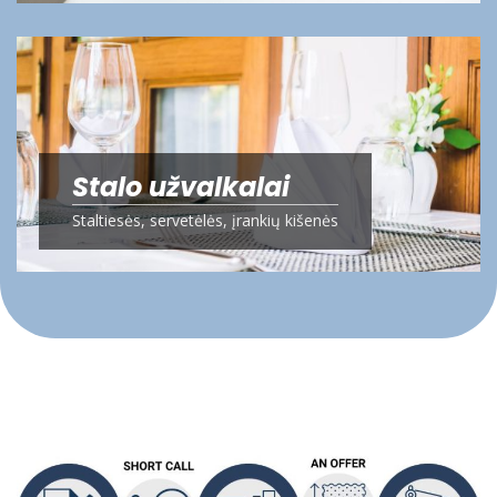
Stalo užvalkalai
Staltiesės, servetėlės, įrankių kišenės