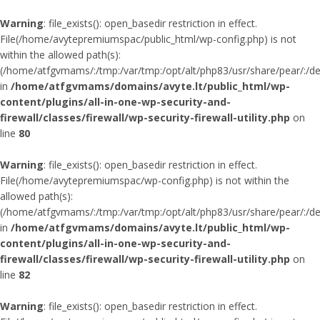
Warning
: file_exists(): open_basedir restriction in effect.
File(/home/avytepremiumspac/public_html/wp-config.php) is not
within the allowed path(s):
(/home/atfgvmams/:/tmp:/var/tmp:/opt/alt/php83/usr/share/pear/:/dev/
in
/home/atfgvmams/domains/avyte.lt/public_html/wp-
content/plugins/all-in-one-wp-security-and-
firewall/classes/firewall/wp-security-firewall-utility.php
on
line
80
Warning
: file_exists(): open_basedir restriction in effect.
File(/home/avytepremiumspac/wp-config.php) is not within the
allowed path(s):
(/home/atfgvmams/:/tmp:/var/tmp:/opt/alt/php83/usr/share/pear/:/dev/
in
/home/atfgvmams/domains/avyte.lt/public_html/wp-
content/plugins/all-in-one-wp-security-and-
firewall/classes/firewall/wp-security-firewall-utility.php
on
line
82
Warning
: file_exists(): open_basedir restriction in effect.