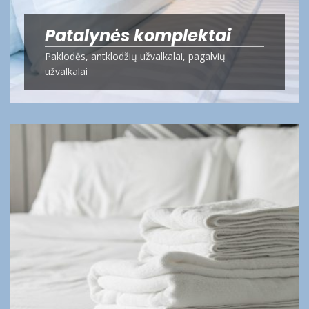
Patalynės komplektai
Paklodės, antklodžių užvalkalai, pagalvių
užvalkalai