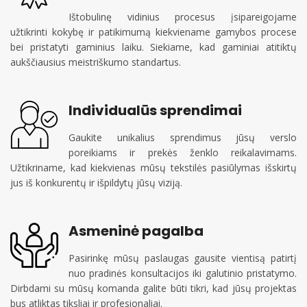
Ištobulinę vidinius procesus įsipareigojame
užtikrinti kokybę ir patikimumą kiekviename gamybos procese
bei pristatyti gaminius laiku. Siekiame, kad gaminiai atitiktų
aukščiausius meistriškumo standartus.
Individualūs sprendimai
Gaukite unikalius sprendimus jūsų verslo
poreikiams ir prekės ženklo reikalavimams.
Užtikriname, kad kiekvienas mūsų tekstilės pasiūlymas išskirtų
jus iš konkurentų ir išpildytų jūsų viziją.
Asmeninė pagalba
Pasirinkę mūsų paslaugas gausite vientisą patirtį
nuo pradinės konsultacijos iki galutinio pristatymo.
Dirbdami su mūsų komanda galite būti tikri, kad jūsų projektas
bus atliktas tiksliai ir profesionaliai.