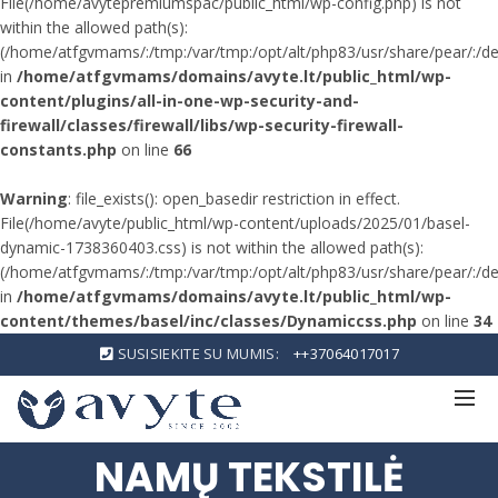
File(/home/avytepremiumspac/public_html/wp-config.php) is not
within the allowed path(s):
(/home/atfgvmams/:/tmp:/var/tmp:/opt/alt/php83/usr/share/pear/:/dev/
in
/home/atfgvmams/domains/avyte.lt/public_html/wp-
content/plugins/all-in-one-wp-security-and-
firewall/classes/firewall/libs/wp-security-firewall-
constants.php
on line
66
Warning
: file_exists(): open_basedir restriction in effect.
File(/home/avyte/public_html/wp-content/uploads/2025/01/basel-
dynamic-1738360403.css) is not within the allowed path(s):
(/home/atfgvmams/:/tmp:/var/tmp:/opt/alt/php83/usr/share/pear/:/dev/
in
/home/atfgvmams/domains/avyte.lt/public_html/wp-
content/themes/basel/inc/classes/Dynamiccss.php
on line
34
SUSISIEKITE SU MUMIS:
++37064017017
NAMŲ TEKSTILĖ