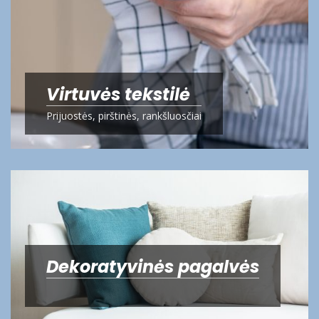
Virtuvės tekstilė
Prijuostės, pirštinės, rankšluosčiai
Dekoratyvinės pagalvės